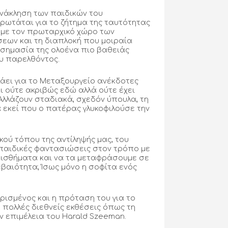
ανάκληση των παιδικών του
ρωτάται για το ζήτημα της ταυτότητας
ς με τον πρωταρχικό χώρο των
σεων και τη διαπλοκή που μοιραία
 σημασία της ολοένα πιο βαθειάς
ου παρελθόντος.
άει για το Μεταξουργείο ανέκδοτες
ι ούτε ακριβώς εδώ αλλά ούτε έχει
 Αλλάζουν σταδιακά, σχεδόν ύπουλα, τη
ά εκεί που ο πατέρας γλυκοφιλούσε την
ού τόπου της αντίληψής μας, του
 παιδικές φαντασιώσεις στον τρόπο με
ναισθήματα και να τα μεταφράσουμε σε
εβαιότητα; Ίσως μόνο η σοφίτα ενός
ρισμένος και η πρόταση του για το
 πολλές διεθνείς εκθέσεις όπως τη
ν επιμέλεια του Harald Szeeman.