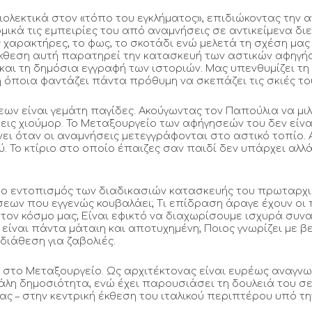
ολεκτικά στον «τόπο του εγκλήματος», επιδιώκοντας την 
κά τις εμπειρίες του από αναμνήσεις σε αντικείμενα διε
υς χαρακτήρες, το φως, το σκοτάδι ενώ μελετά τη σχέση μα
Η έκθεση αυτή παρατηρεί την κατασκευή των αστικών αφηγή
ι τη δημόσια εγγραφή των ιστοριών. Μας υπενθυμίζει τη
η όποια φαντάζει πάντα πρόθυμη να σκεπάζει τις σκιές τ
ων είναι γεμάτη παγίδες. Ακούγωντας τον Παπούλια να μιλ
εις χιούμορ. Το Μεταξουργείο των αφήγησεών του δεν είνα
νει όταν οι αναμνήσεις μετεγγράφονται στο αστικό τοπίο.
ύ. Το κτίριο στο οποίο έπαιζες σαν παιδί δεν υπάρχει αλλ
ς ο εντοπισμός των διαδικασιών κατασκευής του πρωταρχικ
σεων που εγγενώς κουβαλάει; Τι επίδραση άραγε έχουν οι
τον κόσμο μας; Είναι εφικτό να διαχωρίσουμε ισχυρά συ
είναι πάντα μάταιη και αποτυχημένη; Ποιος γνωρίζει με β
διάθεση για ζαβολιές.
 στο Μεταξουργείο. Ως αρχιτέκτονας είναι ευρέως αναγνω
λη δημοσιότητα, ενώ έχει παρουσιάσει τη δουλειά του σε
ας – στην κεντρική έκθεση του ιταλικού περιπτέρου υπό τη