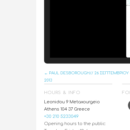
← PAUL DESBOROUGH// 26 ΣEΠΤΕΜΒΡΙΟΥ 
2013
HOURS & INFO
FO
F
Leonidou 9 Metaxourgeio
Athens 104 37 Greece
+30 210 5233049
Opening hours to the public: