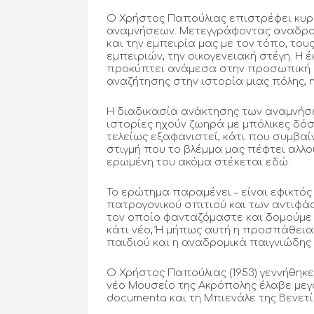
Ο Χρήστος Παπούλιας επιστρέφει κυρι
αναμνήσεων. Μετεγγράφοντας αναδρομι
και την εμπειρία μας με τον τόπο, το
εμπειριών, την οικογενειακή στέγη. 
προκύπτει ανάμεσα στην προσωπική κα
αναζήτησης στην ιστορία μιας πόλης, 
Η διαδικασία ανάκτησης των αναμνήσε
ιστορίες ηχούν ζωηρά με μπόλικες δόσ
τελείως εξαφανιστεί, κάτι που συμβαί
στιγμή που το βλέμμα μας πέφτει αλλο
ερωμένη του ακόμα στέκεται εδώ.
Το ερώτημα παραμένει – είναι εφικτό
πατρογονικού σπιτιού και των αντιφά
τον οποίο φανταζόμαστε και δομούμε 
κάτι νέο; Ή μήπως αυτή η προσπάθεια 
παιδιού και η αναδρομικά παιγνιώδης 
Ο Χρήστος Παπούλιας (1953) γεννήθηκε
νέο Μουσείο της Ακρόπολης έλαβε μεγά
documenta και τη Μπιενάλε της Βενετί