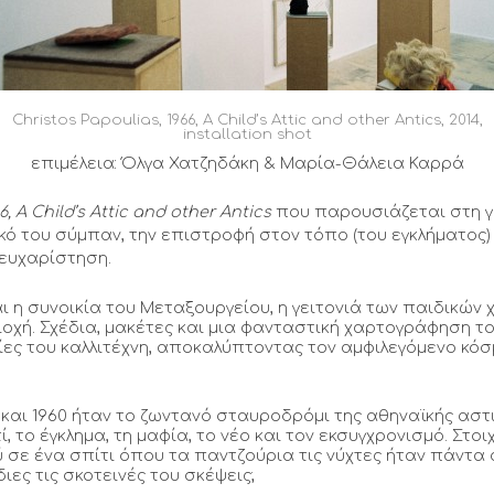
Christos Papoulias, 1966, A Child’s Attic and other Antics, 2014,
installation shot
επιμέλεια: Όλγα Χατζηδάκη & Μαρία-Θάλεια Καρρά
6, A Child’s Attic and other Antics
που παρουσιάζεται στη γ
ικό του σύμπαν, την επιστροφή στον τόπο (του εγκλήματος
 ευχαρίστηση.
ι η συνοικία του Μεταξουργείου, η γειτονιά των παιδικών 
ιοχή. Σχέδια, μακέτες και μια φανταστική χαρτογράφηση τ
ίες του καλλιτέχνη, αποκαλύπτοντας τον αμφιλεγόμενο κόσ
 και 1960 ήταν το ζωντανό σταυροδρόμι της αθηναϊκής αστ
, το έγκλημα, τη μαφία, το νέο και τον εκσυγχρονισμό. Στο
 σε ένα σπίτι όπου τα παντζούρια τις νύχτες ήταν πάντ
ες τις σκοτεινές του σκέψεις;