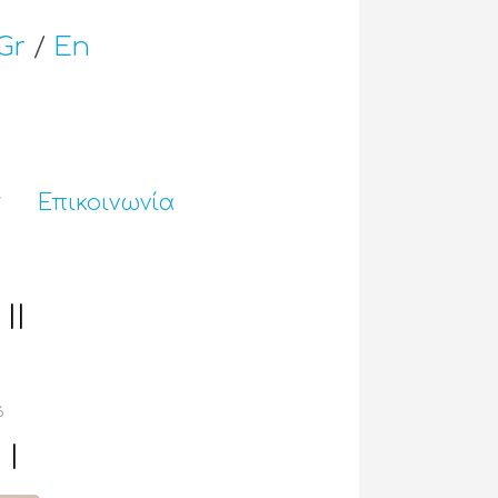
Gr
/
En
Επικοινωνία
II
6
 I