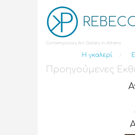
REBECC
Contemporary Art Gallery in Athens
Η γκαλερί
Ε
Προηγούμενες Εκθ
Α
Α