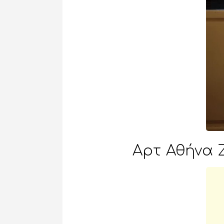
Aρτ Αθήνα 