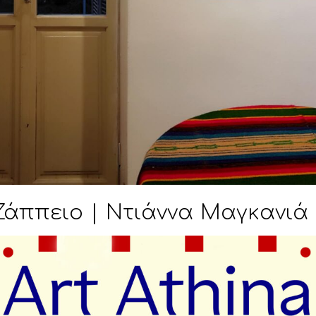
Ζάππειο | Ντιάννα Μαγκανιά 