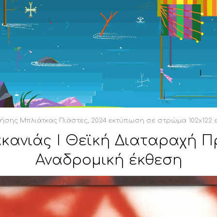
ήσης Μπλιάτκας Πιάστες, 2024 εκτύπωση σε στρώμα 102x122 
ακανιάς Ι Θεϊκή Διαταραχή Π
Αναδρομική έκθεση