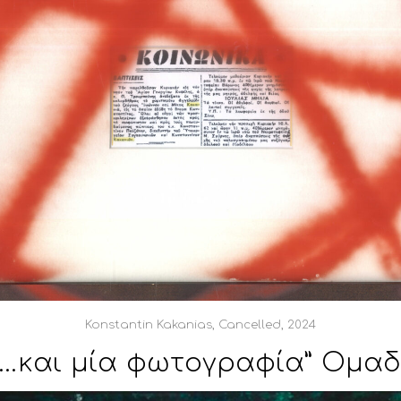
Konstantin Kakanias, Cancelled, 2024
…και μία φωτογραφία” Ομαδ