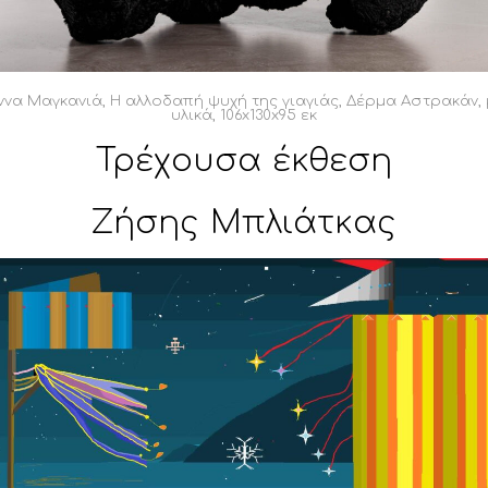
ννα Μαγκανιά, Η αλλοδαπή ψυχή της γιαγιάς, Δέρμα Αστρακάν, 
υλικά, 106x130x95 εκ
Τρέχουσα έκθεση
Ζήσης Μπλιάτκας